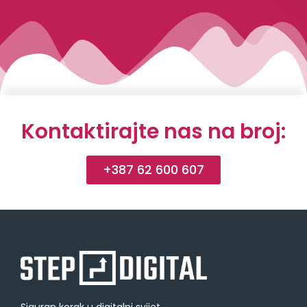
Kontaktirajte nas na broj:
+387 62 600 607
Siguran korak u digitalni svijet.