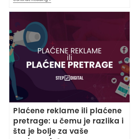
Plaćene reklame ili plaćene
pretrage: u čemu je razlika i
šta je bolje za vaše