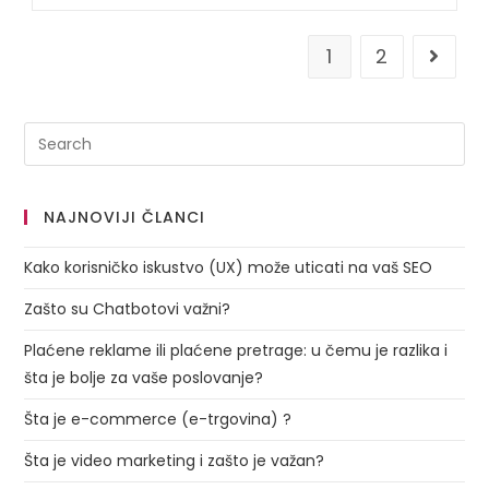
1
2
NAJNOVIJI ČLANCI
Kako korisničko iskustvo (UX) može uticati na vaš SEO
Zašto su Chatbotovi važni?
Plaćene reklame ili plaćene pretrage: u čemu je razlika i
šta je bolje za vaše poslovanje?
Šta je e-commerce (e-trgovina) ?
Šta je video marketing i zašto je važan?