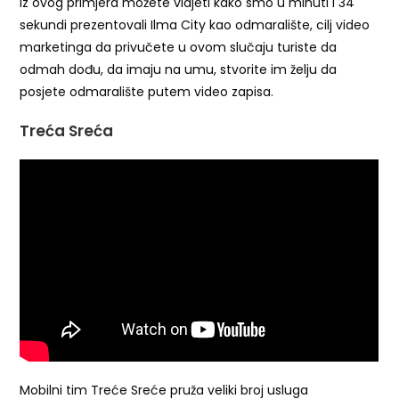
Iz ovog primjera možete vidjeti kako smo u minuti i 34
sekundi prezentovali Ilma City kao odmaralište, cilj video
marketinga da privučete u ovom slučaju turiste da
odmah dođu, da imaju na umu, stvorite im želju da
posjete odmaralište putem video zapisa.
Treća Sreća
Mobilni tim Treće Sreće pruža veliki broj usluga