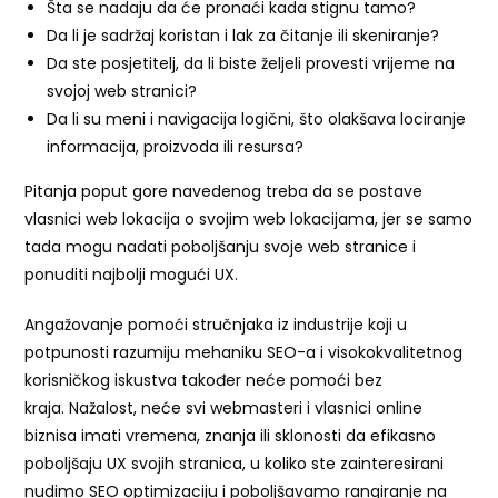
Šta se nadaju da će pronaći kada stignu tamo?
Da li je sadržaj koristan i lak za čitanje ili skeniranje?
Da ste posjetitelj, da li biste željeli provesti vrijeme na
svojoj web stranici?
Da li su meni i navigacija logični, što olakšava lociranje
informacija, proizvoda ili resursa?
Pitanja poput gore navedenog treba da se postave
vlasnici web lokacija o svojim web lokacijama, jer se samo
tada mogu nadati poboljšanju svoje web stranice i
ponuditi najbolji mogući UX.
Angažovanje pomoći stručnjaka iz industrije koji u
potpunosti razumiju mehaniku SEO-a i visokokvalitetnog
korisničkog iskustva također neće pomoći bez
kraja. Nažalost, neće svi webmasteri i vlasnici online
biznisa imati vremena, znanja ili sklonosti da efikasno
poboljšaju UX svojih stranica, u koliko ste zainteresirani
nudimo SEO optimizaciju i poboljšavamo rangiranje na