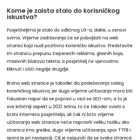
Kome je zaista stalo do korisničkog
iskustva?
Posjetiteljima je stalo do odličnog UX-a, dakle, u osnovi
svima. Vrijeme zadržavanja će se poboljšati na web
stranici koja nudi pozitivno korisničko iskustvo. Predstavite
im stranicu prepunu treperećih reklama, glasnih boja,
masivnih blokova teksta, a posjetitelj će vjerovatno
kliknuti i otići negdje drugdje.
Brzina web stranice je također dio podešavanja vašeg
korisničkog iskustva, jer dugo vrijeme učitavanja mora biti
fokusiran napor da se popravi u vezi sa SEO-om, a to je
sve kritičniji aspekt u 2021. Istina, to će također ovisiti o
brzini interneta posjetitelja, ali čak ni brzo vrijeme
učitavanja web stranice neće napraviti veliku razliku ako
stranica ima greške, dugo vrijeme učitavanja, spor TTFB i
spora je pri navigaciji. Cilj je osigurati da se svaka stranica