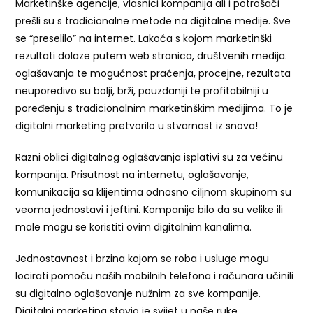
Marketinške agencije, vlasnici kompanija ali i potrošači
prešli su s tradicionalne metode na digitalne medije. Sve
se “preselilo” na internet. Lakoća s kojom marketinški
rezultati dolaze putem web stranica, društvenih medija.
oglašavanja te mogućnost praćenja, procejne, rezultata
neuporedivo su bolji, brži, pouzdaniji te profitabilniji u
poređenju s tradicionalnim marketinškim medijima. To je
digitalni marketing pretvorilo u stvarnost iz snova!
Razni oblici digitalnog oglašavanja isplativi su za većinu
kompanija. Prisutnost na internetu, oglašavanje,
komunikacija sa klijentima odnosno ciljnom skupinom su
veoma jednostavi i jeftini. Kompanije bilo da su velike ili
male mogu se koristiti ovim digitalnim kanalima.
Jednostavnost i brzina kojom se roba i usluge mogu
locirati pomoću naših mobilnih telefona i računara učinili
su digitalno oglašavanje nužnim za sve kompanije.
Digitalni marketing stavio je svijet u naše ruke.