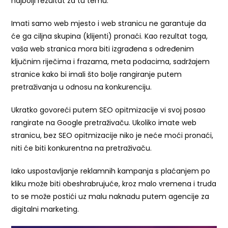
najbolji rezultat za tu temu.
Imati samo web mjesto i web stranicu ne garantuje da
će ga ciljna skupina (klijenti) pronaći. Kao rezultat toga,
vaša web stranica mora biti izgrađena s određenim
ključnim riječima i frazama, meta podacima, sadržajem
stranice kako bi imali što bolje rangiranje putem
pretraživanja u odnosu na konkurenciju.
Ukratko govoreći putem SEO opitmizacije vi svoj posao
rangirate na Google pretraživaču. Ukoliko imate web
stranicu, bez SEO opitmizacije niko je neće moći pronaći,
niti će biti konkurentna na pretraživaču.
Iako uspostavljanje reklamnih kampanja s plaćanjem po
kliku može biti obeshrabrujuće, kroz malo vremena i truda
to se može postići uz malu naknadu putem agencije za
digitalni marketing.