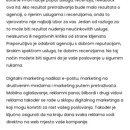
korisne informacije poput usluga, recenzija, feedback-
ova itd. Ako rezultat pretraživanja bude malo rezultata o
agenciji, o njenim uslugama i recenzijama, onda to
vjerovatno nije najbolji izbor za vas. Jedan od razloga za
to može biti rezultat nuđenja neučinkovitih usluge,
neiskustva ili negativnih kritika od strane klijenata.
Preporučljivo je odabrati agenciju s dobrom reputacijom,
širokim spektrom usluga, te dobrim recenzijama. Na taj
način možete biti sigurni da je vaše poslovanje u sigurnim
rukama.
Digitalni marketing nadilazi e-poštu, marketing na
društvenim mrežama i marketing putem pretraživača.
Mobilno oglašavanje, reklamni panoi, bilbordi i drugi vidovi
reklama također se rade u sklopu digitalnog marketinga a
koji mogu koristiti za rast vašeg poslovanja. Također je
ključno osigurati da na kraju dana svaka reklama vodi
direktno na web mjesto vaše kompanije.